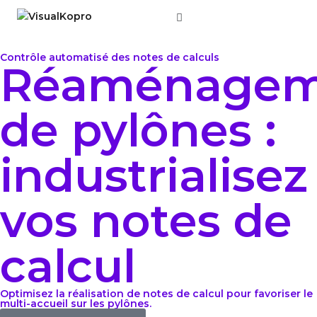
Aller
au
Contrôle automatisé des notes de calculs
Réaménagem
contenu
de pylônes :
industrialisez
vos notes de
calcul
Optimisez la réalisation de notes de calcul pour favoriser le
multi-accueil sur les pylônes.